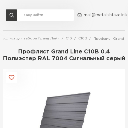
mail@metallshtaketnik
рофлист для забора Гранд Лайн
С10
С10В
Профлист Grand L
Доставка и оплата
Акции
О компании
Контакты
Профлист Grand Line C10В 0.4
Перейти в каталог
Полиэстер RAL 7004 Сигнальный серый
ВСЕ ПРОИЗВОДИТЕЛИ