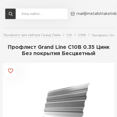
mail@metallshtaketnik
Профлист для забора Гранд Лайн
С10
С10В
Профлист Gran
Доставка и оплата
Акции
О компании
Контакты
Профлист Grand Line C10В 0.35 Цинк
Перейти в каталог
Без покрытия Бесцветный
ВСЕ ПРОИЗВОДИТЕЛИ