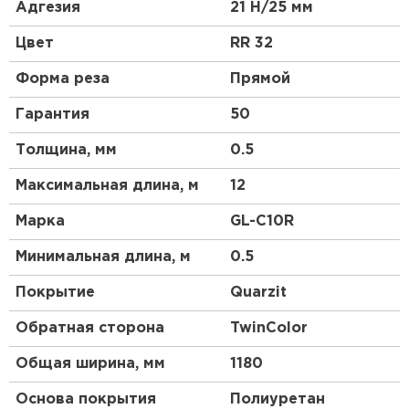
высокой прочности, материал является более
Адгезия
21 Н/25 мм
гибким и податливым, смотрится более аккуратно,
чем другие виды профнастила. Благодаря
Цвет
RR 32
широкому выбору цветовой гаммы и небольшой
высоте профиля этот материал будет органично
Форма реза
Прямой
смотреться на крыше любой сложности.
Гарантия
50
Толщина, мм
0.5
Максимальная длина, м
12
Марка
GL-С10R
Минимальная длина, м
0.5
Покрытие
Quarzit
Обратная сторона
TwinColor
Общая ширина, мм
1180
Основа покрытия
Полиуретан