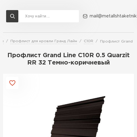
mail@metallshtaketnik
ли
Профлист для кровли Гранд Лайн
C10R
Профлист Grand Li
Доставка и оплата
Акции
О компании
Контакты
Профлист Grand Line C10R 0.5 Quarzit
Перейти в каталог
RR 32 Темно-коричневый
ВСЕ ПРОИЗВОДИТЕЛИ