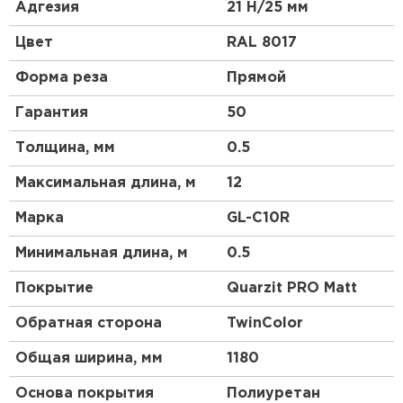
высокой прочности, материал является более
Адгезия
21 Н/25 мм
гибким и податливым, смотрится более аккуратно,
чем другие виды профнастила. Благодаря
Цвет
RAL 8017
широкому выбору цветовой гаммы и небольшой
высоте профиля этот материал будет органично
Форма реза
Прямой
смотреться на крыше любой сложности.
Гарантия
50
Толщина, мм
0.5
Максимальная длина, м
12
Марка
GL-С10R
Минимальная длина, м
0.5
Покрытие
Quarzit PRO Matt
Обратная сторона
TwinColor
Общая ширина, мм
1180
Основа покрытия
Полиуретан