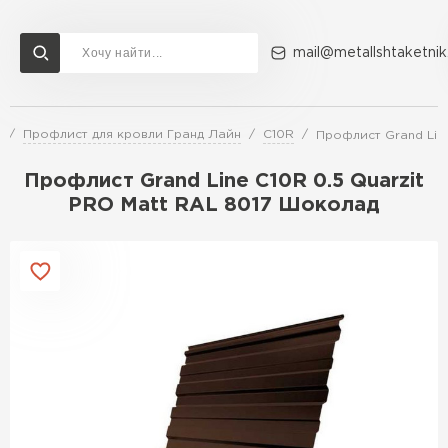
mail@metallshtaketnik
и
Профлист для кровли Гранд Лайн
C10R
Профлист Grand Lin
Доставка и оплата
Акции
О компании
Контакты
Профлист Grand Line C10R 0.5 Quarzit
Перейти в каталог
PRO Matt RAL 8017 Шоколад
ВСЕ ПРОИЗВОДИТЕЛИ