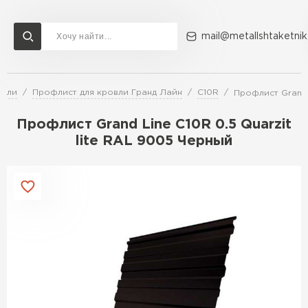
mail@metallshtaketnik
овли
Профлист для кровли Гранд Лайн
C10R
Профлист Grand 
Доставка и оплата
Акции
О компании
Контакты
Профлист Grand Line C10R 0.5 Quarzit
Перейти в каталог
lite RAL 9005 Черный
ВСЕ ПРОИЗВОДИТЕЛИ