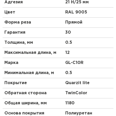
высокой прочности, материал является более
Адгезия
21 Н/25 мм
гибким и податливым, смотрится более аккуратно,
чем другие виды профнастила. Благодаря
Цвет
RAL 9005
широкому выбору цветовой гаммы и небольшой
высоте профиля этот материал будет органично
Форма реза
Прямой
смотреться на крыше любой сложности.
Гарантия
30
Толщина, мм
0.5
Максимальная длина, м
12
Марка
GL-С10R
Минимальная длина, м
0.5
Покрытие
Quarzit lite
Обратная сторона
TwinColor
Общая ширина, мм
1180
Основа покрытия
Полиуретан