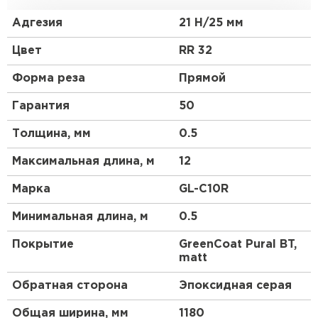
кровельного профнастила. При своей не очень
высокой прочности, материал является более
Адгезия
21 Н/25 мм
гибким и податливым, смотрится более аккуратно,
чем другие виды профнастила. Благодаря
Цвет
RR 32
широкому выбору цветовой гаммы и небольшой
высоте профиля этот материал будет органично
Форма реза
Прямой
смотреться на крыше любой сложности.
Гарантия
50
Толщина, мм
0.5
Максимальная длина, м
12
Марка
GL-С10R
Минимальная длина, м
0.5
Покрытие
GreenCoat Pural BT,
matt
Обратная сторона
Эпоксидная серая
Общая ширина, мм
1180