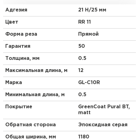
кровельного профнастила. При своей не очень
высокой прочности, материал является более
Адгезия
21 Н/25 мм
гибким и податливым, смотрится более аккуратно,
чем другие виды профнастила. Благодаря
Цвет
RR 11
широкому выбору цветовой гаммы и небольшой
высоте профиля этот материал будет органично
Форма реза
Прямой
смотреться на крыше любой сложности.
Гарантия
50
Толщина, мм
0.5
Максимальная длина, м
12
Марка
GL-С10R
Минимальная длина, м
0.5
Покрытие
GreenCoat Pural BT,
matt
Обратная сторона
Эпоксидная серая
Общая ширина, мм
1180