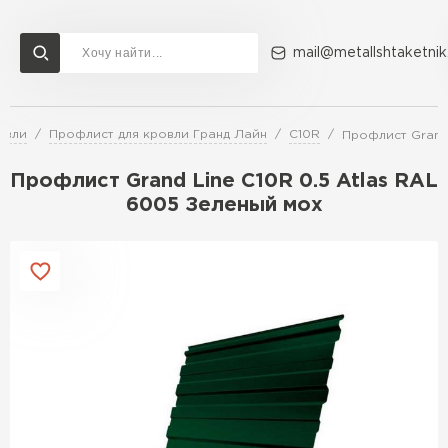
mail@metallshtaketnik
овли
Профлист для кровли Гранд Лайн
C10R
Профлист Grand 
Доставка и оплата
Акции
О компании
Контакты
Профлист Grand Line C10R 0.5 Atlas RAL
Перейти в каталог
6005 Зеленый мох
ВСЕ ПРОИЗВОДИТЕЛИ