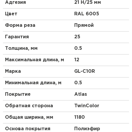
высокой прочности, материал является более
Адгезия
21 Н/25 мм
гибким и податливым, смотрится более аккуратно,
чем другие виды профнастила. Благодаря
Цвет
RAL 6005
широкому выбору цветовой гаммы и небольшой
высоте профиля этот материал будет органично
Форма реза
Прямой
смотреться на крыше любой сложности.
Гарантия
25
Толщина, мм
0.5
Максимальная длина, м
12
Марка
GL-С10R
Минимальная длина, м
0.5
Покрытие
Atlas
Обратная сторона
TwinColor
Общая ширина, мм
1180
Основа покрытия
Полиэфир