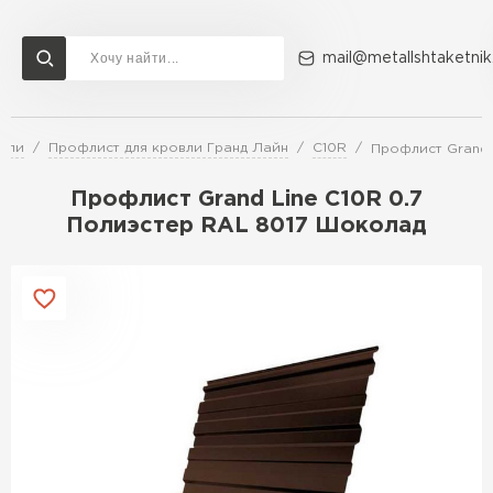
mail@metallshtaketnik
вли
Профлист для кровли Гранд Лайн
C10R
Профлист Grand 
Доставка и оплата
Акции
О компании
Контакты
Профлист Grand Line C10R 0.7
Перейти в каталог
Полиэстер RAL 8017 Шоколад
ВСЕ ПРОИЗВОДИТЕЛИ