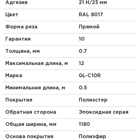
высокой прочности, материал является более
Адгезия
21 Н/25 мм
гибким и податливым, смотрится более аккуратно,
чем другие виды профнастила. Благодаря
Цвет
RAL 8017
широкому выбору цветовой гаммы и небольшой
высоте профиля этот материал будет органично
Форма реза
Прямой
смотреться на крыше любой сложности.
Гарантия
10
Толщина, мм
0.7
Максимальная длина, м
12
Марка
GL-С10R
Минимальная длина, м
0.5
Покрытие
Полиэстер
Обратная сторона
Эпоксидная серая
Общая ширина, мм
1180
Основа покрытия
Полиэфир