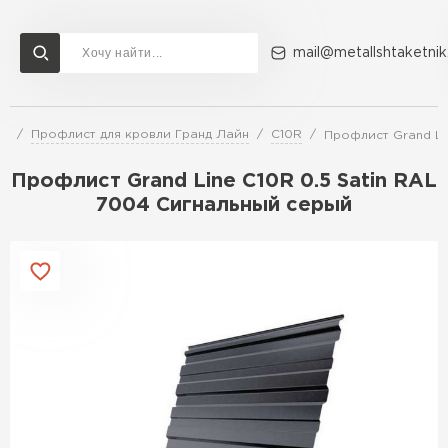
mail@metallshtaketnik
ли
Профлист для кровли Гранд Лайн
C10R
Профлист Grand Li
Доставка и оплата
Акции
О компании
Контакты
Профлист Grand Line C10R 0.5 Satin RAL
Перейти в каталог
7004 Сигнальный серый
ВСЕ ПРОИЗВОДИТЕЛИ