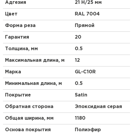
высокой прочности, материал является более
Адгезия
21 Н/25 мм
гибким и податливым, смотрится более аккуратно,
чем другие виды профнастила. Благодаря
Цвет
RAL 7004
широкому выбору цветовой гаммы и небольшой
высоте профиля этот материал будет органично
Форма реза
Прямой
смотреться на крыше любой сложности.
Гарантия
20
Толщина, мм
0.5
Максимальная длина, м
12
Марка
GL-С10R
Минимальная длина, м
0.5
Покрытие
Satin
Обратная сторона
Эпоксидная серая
Общая ширина, мм
1180
Основа покрытия
Полиэфир