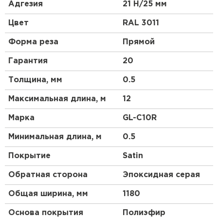
высокой прочности, материал является более
Адгезия
21 Н/25 мм
гибким и податливым, смотрится более аккуратно,
чем другие виды профнастила. Благодаря
Цвет
RAL 3011
широкому выбору цветовой гаммы и небольшой
высоте профиля этот материал будет органично
Форма реза
Прямой
смотреться на крыше любой сложности.
Гарантия
20
Толщина, мм
0.5
Максимальная длина, м
12
Марка
GL-С10R
Минимальная длина, м
0.5
Покрытие
Satin
Обратная сторона
Эпоксидная серая
Общая ширина, мм
1180
Основа покрытия
Полиэфир