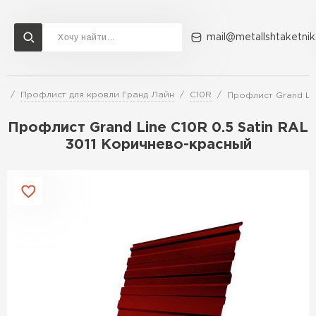
mail@metallshtaketnik
и
Профлист для кровли Гранд Лайн
C10R
Профлист Grand Lin
Доставка и оплата
Акции
О компании
Контакты
Профлист Grand Line C10R 0.5 Satin RAL
Перейти в каталог
3011 Коричнево-красный
ВСЕ ПРОИЗВОДИТЕЛИ