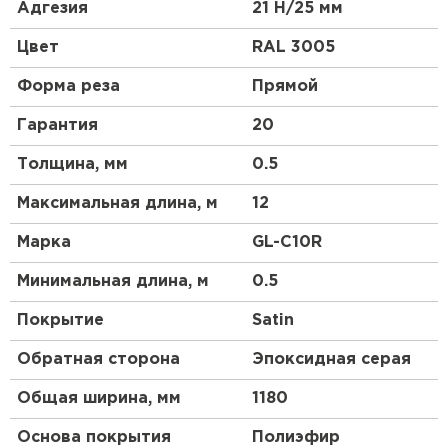
высокой прочности, материал является более
Адгезия
21 Н/25 мм
гибким и податливым, смотрится более аккуратно,
чем другие виды профнастила. Благодаря
Цвет
RAL 3005
широкому выбору цветовой гаммы и небольшой
высоте профиля этот материал будет органично
Форма реза
Прямой
смотреться на крыше любой сложности.
Гарантия
20
Толщина, мм
0.5
Максимальная длина, м
12
Марка
GL-С10R
Минимальная длина, м
0.5
Покрытие
Satin
Обратная сторона
Эпоксидная серая
Общая ширина, мм
1180
Основа покрытия
Полиэфир