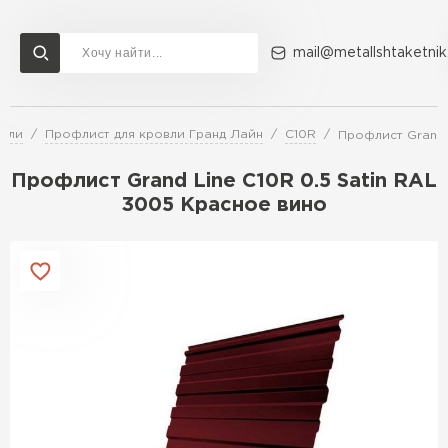
mail@metallshtaketnik
овли
Профлист для кровли Гранд Лайн
C10R
Профлист Grand 
Доставка и оплата
Акции
О компании
Контакты
Профлист Grand Line C10R 0.5 Satin RAL
Перейти в каталог
3005 Красное вино
ВСЕ ПРОИЗВОДИТЕЛИ