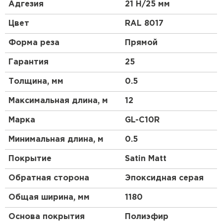
высокой прочности, материал является более
Адгезия
21 Н/25 мм
гибким и податливым, смотрится более аккуратно,
чем другие виды профнастила. Благодаря
Цвет
RAL 8017
широкому выбору цветовой гаммы и небольшой
высоте профиля этот материал будет органично
Форма реза
Прямой
смотреться на крыше любой сложности.
Гарантия
25
Толщина, мм
0.5
Максимальная длина, м
12
Марка
GL-С10R
Минимальная длина, м
0.5
Покрытие
Satin Matt
Обратная сторона
Эпоксидная серая
Общая ширина, мм
1180
Основа покрытия
Полиэфир