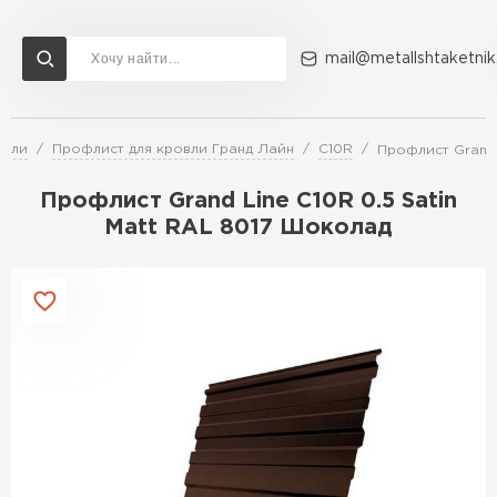
mail@metallshtaketnik
овли
Профлист для кровли Гранд Лайн
C10R
Профлист Grand 
Доставка и оплата
Акции
О компании
Контакты
Профлист Grand Line C10R 0.5 Satin
Перейти в каталог
Matt RAL 8017 Шоколад
ВСЕ ПРОИЗВОДИТЕЛИ