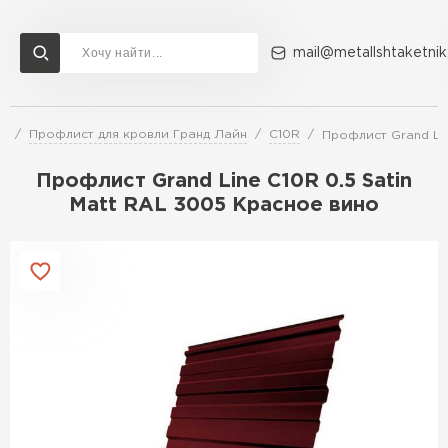
mail@metallshtaketnik
и
Профлист для кровли Гранд Лайн
C10R
Профлист Grand Lin
Доставка и оплата
Акции
О компании
Контакты
Профлист Grand Line C10R 0.5 Satin
Перейти в каталог
Matt RAL 3005 Красное вино
ВСЕ ПРОИЗВОДИТЕЛИ