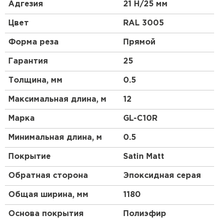
высокой прочности, материал является более
Адгезия
21 Н/25 мм
гибким и податливым, смотрится более аккуратно,
чем другие виды профнастила. Благодаря
Цвет
RAL 3005
широкому выбору цветовой гаммы и небольшой
высоте профиля этот материал будет органично
Форма реза
Прямой
смотреться на крыше любой сложности.
Гарантия
25
Толщина, мм
0.5
Максимальная длина, м
12
Марка
GL-С10R
Минимальная длина, м
0.5
Покрытие
Satin Matt
Обратная сторона
Эпоксидная серая
Общая ширина, мм
1180
Основа покрытия
Полиэфир