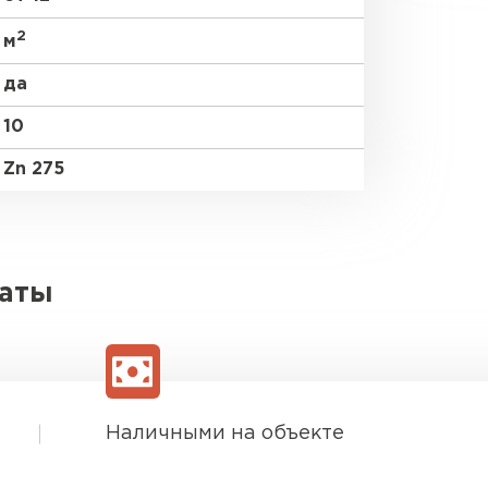
2
м
да
10
Zn 275
латы
Наличными на объекте