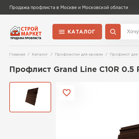
Продажа профлиста в Москве и Московской области
КАТАЛОГ
Доставка и оплата
Главная
Каталог
Профнастил для кровли
Профлист для
Применение
Перейти в каталог
Профлист Grand Line C10R 0.5
Для забора
Для кровли
Для ангара