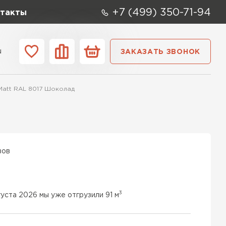
+7 (499) 350-71-94
такты
u
ЗАКАЗАТЬ ЗВОНОК
ании
Контакты
 Matt RAL 8017 Шоколад
вов
3
густа 2026 мы уже отгрузили 91 м