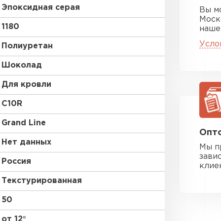
Эпоксидная серая
Вы м
Моск
1180
наше
Усло
Полиуретан
Шоколад
Для кровли
C10R
Grand Line
Опто
Нет данных
Мы п
зави
Россия
клие
Текстурированная
50
от 12°