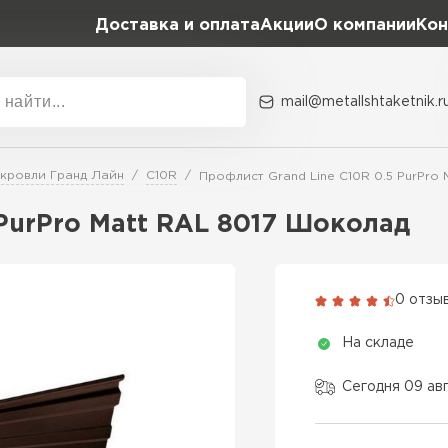
Доставка и оплата
Акции
О компании
Кон
mail@metallshtaketnik.r
Акции
О комп
 кровли Гранд Лайн
C10R
Профлист Grand Line C10R 0.5 PurPro
Бренд
Гранд Лайн
 PurPro Matt RAL 8017 Шоколад
Металл Профиль
ВСЕ ПРОИЗВОДИТЕЛИ
Профлист Металл
0 отзы
Профлист Момент
На складе
Сегодня 09 ав