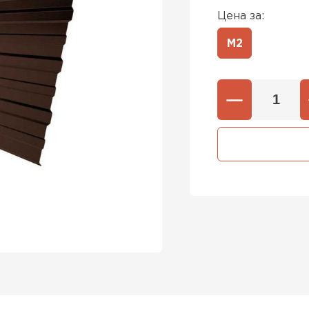
Цена за:
М2