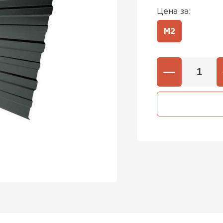
Цена за:
М2