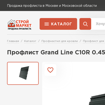
Продажа профлиста в Москве и Московской области
КАТАЛОГ
Доставка и оплата
Главная
Каталог
Профнастил для кровли
Профлист для
Применение
Перейти в каталог
Профлист Grand Line C10R 0.
Для забора
Для кровли
Для ангара