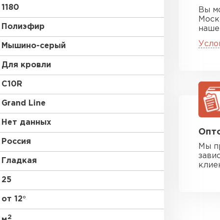
1180
Вы м
Моск
Полиэфир
наше
Усло
Мышино-серый
Для кровли
C10R
Grand Line
Нет данных
Опто
Россия
Мы п
зави
Гладкая
клие
25
от 12°
2
м