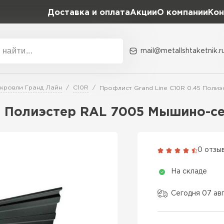
Доставка и оплата
Акции
О компании
Кон
mail@metallshtaketnik.r
Акции
О комп
 кровли Гранд Лайн
C10R
Профлист Grand Line C10R 0.45 Поли
Бренд
Гранд Лайн
45 Полиэстер RAL 7005 Мышино-с
Металл Профиль
ВСЕ ПРОИЗВОДИТЕЛИ
Профлист Металл
0 отзы
Профлист Момент
На складе
Сегодня 07 ав