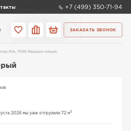
+7 (499) 350-71-94
такты
u
ЗАКАЗАТЬ ЗВОНОК
ании
Контакты
эстер RAL 7005 Мышино-серый
ерый
вов
3
густа 2026 мы уже отгрузили 72 м