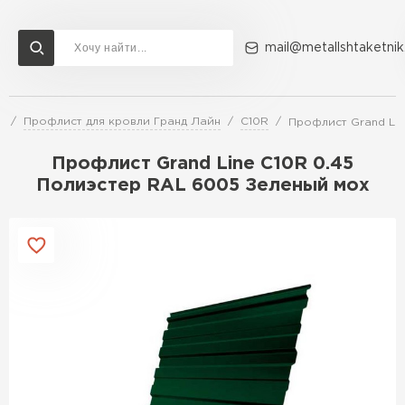
mail@metallshtaketnik
и
Профлист для кровли Гранд Лайн
C10R
Профлист Grand Lin
Доставка и оплата
Акции
О компании
Контакты
Профлист Grand Line C10R 0.45
Перейти в каталог
Полиэстер RAL 6005 Зеленый мох
ВСЕ ПРОИЗВОДИТЕЛИ