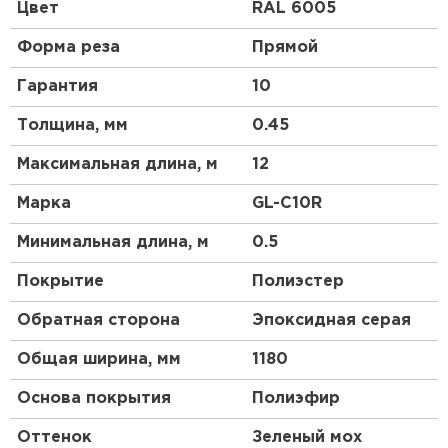
высокой прочности, материал является более
Цвет
RAL 6005
гибким и податливым, смотрится более аккуратно,
чем другие виды профнастила. Благодаря
Форма реза
Прямой
широкому выбору цветовой гаммы и небольшой
высоте профиля этот материал будет органично
Гарантия
10
смотреться на крыше любой сложности.
Толщина, мм
0.45
Максимальная длина, м
12
Марка
GL-С10R
Минимальная длина, м
0.5
Покрытие
Полиэстер
Обратная сторона
Эпоксидная серая
Общая ширина, мм
1180
Основа покрытия
Полиэфир
Оттенок
Зеленый мох