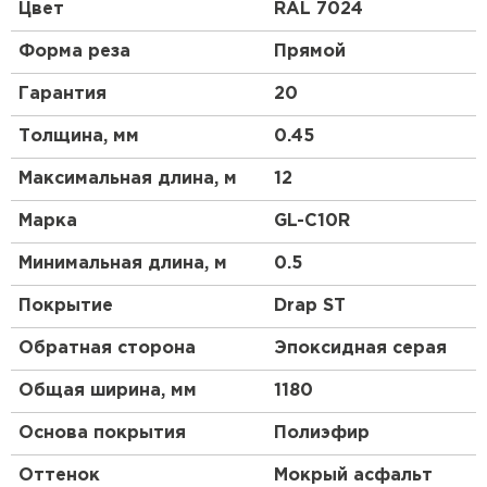
высокой прочности, материал является более
Цвет
RAL 7024
гибким и податливым, смотрится более аккуратно,
чем другие виды профнастила. Благодаря
Форма реза
Прямой
широкому выбору цветовой гаммы и небольшой
высоте профиля этот материал будет органично
Гарантия
20
смотреться на крыше любой сложности.
Толщина, мм
0.45
Максимальная длина, м
12
Марка
GL-С10R
Минимальная длина, м
0.5
Покрытие
Drap ST
Обратная сторона
Эпоксидная серая
Общая ширина, мм
1180
Основа покрытия
Полиэфир
Оттенок
Мокрый асфальт