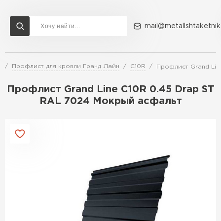
mail@metallshtaketnik
и
Профлист для кровли Гранд Лайн
C10R
Профлист Grand Lin
Доставка и оплата
Акции
О компании
Контакты
Профлист Grand Line C10R 0.45 Drap ST
Перейти в каталог
RAL 7024 Мокрый асфальт
ВСЕ ПРОИЗВОДИТЕЛИ