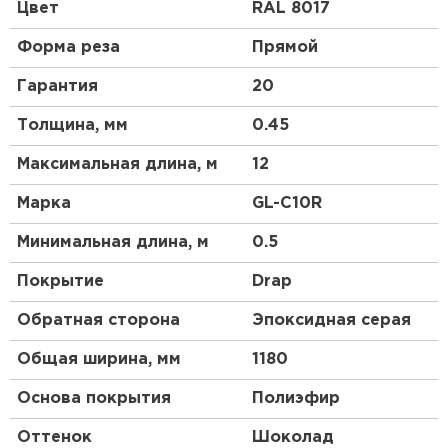
высокой прочности, материал является более
Цвет
RAL 8017
гибким и податливым, смотрится более аккуратно,
чем другие виды профнастила. Благодаря
Форма реза
Прямой
широкому выбору цветовой гаммы и небольшой
высоте профиля этот материал будет органично
Гарантия
20
смотреться на крыше любой сложности.
Толщина, мм
0.45
Максимальная длина, м
12
Марка
GL-С10R
Минимальная длина, м
0.5
Покрытие
Drap
Обратная сторона
Эпоксидная серая
Общая ширина, мм
1180
Основа покрытия
Полиэфир
Оттенок
Шоколад