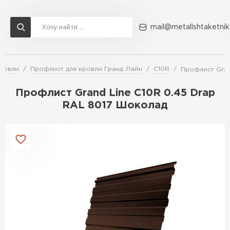
mail@metallshtaketnik
кровли
Профлист для кровли Гранд Лайн
C10R
Профлист Gran
Доставка и оплата
Акции
О компании
Контакты
Профлист Grand Line C10R 0.45 Drap
Перейти в каталог
RAL 8017 Шоколад
ВСЕ ПРОИЗВОДИТЕЛИ