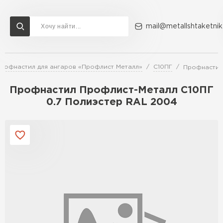
mail@metallshtaketnik
рофнастил для ангаров «Профлист Металл»
С10ПГ
Профнастил
Доставка и оплата
Акции
О компании
Контакты
Профнастил Профлист-Металл C10ПГ
Перейти в каталог
0.7 Полиэстер RAL 2004
ВСЕ ПРОИЗВОДИТЕЛИ