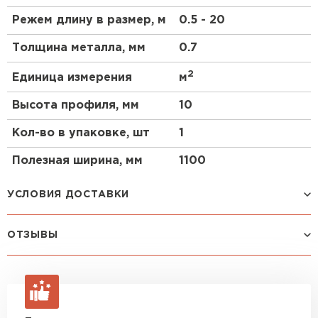
PVDF.
Режем длину в размер, м
0.5 - 20
Применение арочного профлиста
Толщина металла, мм
0.7
С10ПГ
2
Единица измерения
м
зернохранилища;
Высота профиля, мм
10
фермы;
склады,
Кол-во в упаковке, шт
1
ангары для хранения техники и самолетов;
Полезная ширина, мм
1100
временные и постоянные производственные
цеха;
УСЛОВИЯ ДОСТАВКИ
торговые и выставочные павильоны;
остановочные павильоны;
навесы;
ОТЗЫВЫ
Способ доставки
Стоимость доставки
беседки;
козырьки;
Машина до 1,5 тн до 18 м3
от 2 200 руб
Еще нет отзывов
макс. длина груза 4 м
промышленные сооружения.
ОСТАВИТЬ ОТЗЫВ
Машина до 2,5 тн до 32 м3
от 3 000 руб