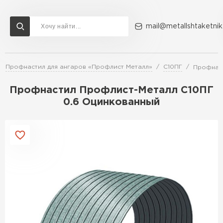
mail@metallshtaketnik
Профнастил для ангаров «Профлист Металл»
С10ПГ
Профнаст
Доставка и оплата
Акции
О компании
Контакты
Профнастил Профлист-Металл C10ПГ
Перейти в каталог
0.6 Оцинкованный
ВСЕ ПРОИЗВОДИТЕЛИ