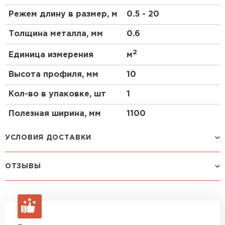
PVDF.
Режем длину в размер, м
0.5 - 20
Применение арочного профлиста
Толщина металла, мм
0.6
С10ПГ
2
Единица измерения
м
зернохранилища;
Высота профиля, мм
10
фермы;
склады,
Кол-во в упаковке, шт
1
ангары для хранения техники и самолетов;
Полезная ширина, мм
1100
временные и постоянные производственные
цеха;
УСЛОВИЯ ДОСТАВКИ
торговые и выставочные павильоны;
остановочные павильоны;
навесы;
ОТЗЫВЫ
Способ доставки
Стоимость доставки
беседки;
козырьки;
Машина до 1,5 тн до 18 м3
от 2 200 руб
Еще нет отзывов
макс. длина груза 4 м
промышленные сооружения.
ОСТАВИТЬ ОТЗЫВ
Машина до 2,5 тн до 32 м3
от 3 000 руб