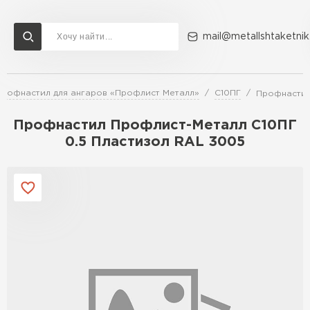
mail@metallshtaketnik
рофнастил для ангаров «Профлист Металл»
С10ПГ
Профнастил
Доставка и оплата
Акции
О компании
Контакты
Профнастил Профлист-Металл C10ПГ
Перейти в каталог
0.5 Пластизол RAL 3005
ВСЕ ПРОИЗВОДИТЕЛИ