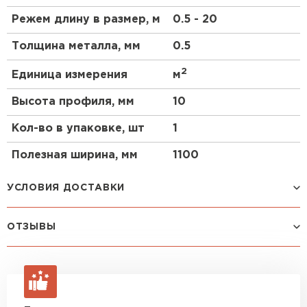
PVDF.
Режем длину в размер, м
0.5 - 20
Применение арочного профлиста
Толщина металла, мм
0.5
С10ПГ
2
Единица измерения
м
зернохранилища;
Высота профиля, мм
10
фермы;
склады,
Кол-во в упаковке, шт
1
ангары для хранения техники и самолетов;
Полезная ширина, мм
1100
временные и постоянные производственные
цеха;
УСЛОВИЯ ДОСТАВКИ
торговые и выставочные павильоны;
остановочные павильоны;
навесы;
ОТЗЫВЫ
Способ доставки
Стоимость доставки
беседки;
козырьки;
Машина до 1,5 тн до 18 м3
от 2 200 руб
Еще нет отзывов
макс. длина груза 4 м
промышленные сооружения.
ОСТАВИТЬ ОТЗЫВ
Машина до 2,5 тн до 32 м3
от 3 000 руб