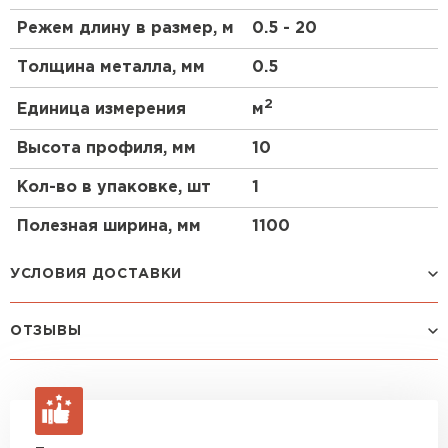
PVDF.
Режем длину в размер, м
0.5 - 20
Применение арочного профлиста
Толщина металла, мм
0.5
С10ПГ
2
Единица измерения
м
зернохранилища;
Высота профиля, мм
10
фермы;
склады,
Кол-во в упаковке, шт
1
ангары для хранения техники и самолетов;
Полезная ширина, мм
1100
временные и постоянные производственные
цеха;
УСЛОВИЯ ДОСТАВКИ
торговые и выставочные павильоны;
остановочные павильоны;
навесы;
ОТЗЫВЫ
Способ доставки
Стоимость доставки
беседки;
козырьки;
Машина до 1,5 тн до 18 м3
от 2 200 руб
Еще нет отзывов
макс. длина груза 4 м
промышленные сооружения.
ОСТАВИТЬ ОТЗЫВ
Машина до 2,5 тн до 32 м3
от 3 000 руб