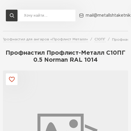
mail@metallshtaketnik
Профнастил для ангаров «Профлист Металл»
С10ПГ
Профнасти
Доставка и оплата
Акции
О компании
Контакты
Профнастил Профлист-Металл C10ПГ
Перейти в каталог
0.5 Norman RAL 1014
ВСЕ ПРОИЗВОДИТЕЛИ