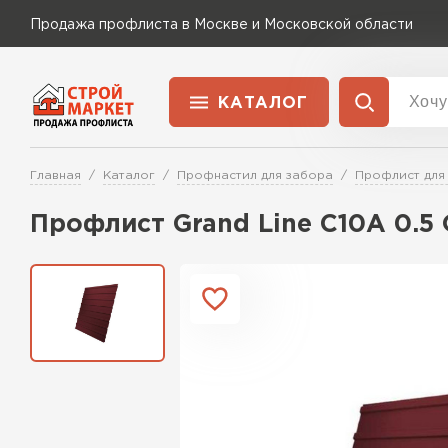
Продажа профлиста в Москве и Московской области
КАТАЛОГ
Доставка и оплата
Главная
Каталог
Профнастил для забора
Профлист для
Применение
Перейти в каталог
Профлист Grand Line C10A 0.5 
Для забора
Для кровли
Для ангара