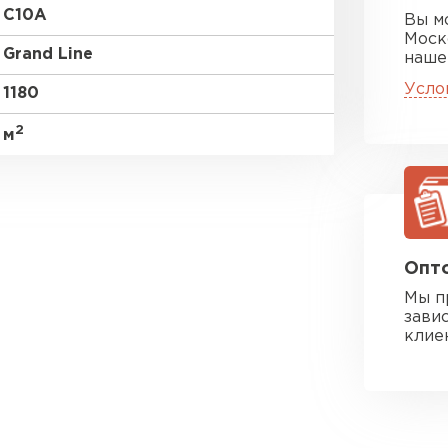
C10A
Вы м
Моск
Grand Line
наше
Усло
1180
2
м
Опто
Мы п
зави
клие