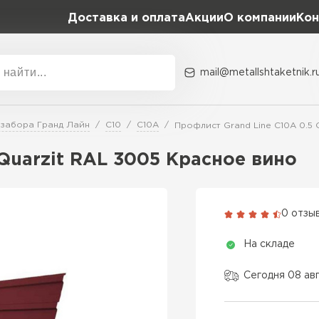
Доставка и оплата
Акции
О компании
Кон
mail@metallshtaketnik.r
Акции
О комп
 забора Гранд Лайн
С10
C10A
Профлист Grand Line C10A 0.5 
Бренд
Гранд Лайн
Quarzit RAL 3005 Красное вино
Металл Профиль
ВСЕ ПРОИЗВОДИТЕЛИ
Профлист Металл
0 отзы
Профлист Момент
На складе
Сегодня 08 ав