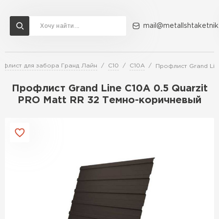
mail@metallshtaketnik
офлист для забора Гранд Лайн
С10
C10A
Профлист Grand Lin
Доставка и оплата
Акции
О компании
Контакты
Профлист Grand Line C10A 0.5 Quarzit
Перейти в каталог
PRO Matt RR 32 Темно-коричневый
ВСЕ ПРОИЗВОДИТЕЛИ