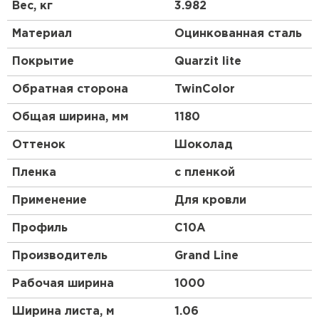
Получаются они после проката на оборудовании,
Вес, кг
3.982
их высота и форма зависят от назначения и типа
стройматериала.
Материал
Оцинкованная сталь
Профлист, изготовленный по всем стандартам,
Покрытие
Quarzit lite
имеет нескольких слоев:
Обратная сторона
TwinColor
основа из низколегированной стали;
цинковый слой;
Общая ширина, мм
1180
обработка антикоррозийным составом;
Оттенок
Шоколад
грунтовка;
декоративное покрытие цветным полимером,
Пленка
с пленкой
состоящим из смеси синтетических смол и
Применение
Для кровли
пластмассы.
Профиль
C10A
Производитель
Grand Line
Рабочая ширина
1000
Ширина листа, м
1.06