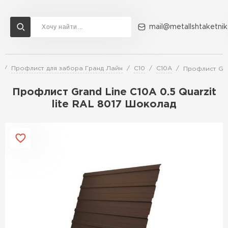
mail@metallshtaketnik
Профлист для забора Гранд Лайн
С10
C10A
Профлист Gran
Доставка и оплата
Акции
О компании
Контакты
Профлист Grand Line C10A 0.5 Quarzit
Перейти в каталог
lite RAL 8017 Шоколад
ВСЕ ПРОИЗВОДИТЕЛИ