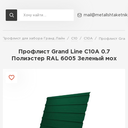
mail@metallshtaketnik
Профлист для забора Гранд Лайн
С10
C10A
Профлист Grand
Доставка и оплата
Акции
О компании
Контакты
Профлист Grand Line C10A 0.7
Перейти в каталог
Полиэстер RAL 6005 Зеленый мох
ВСЕ ПРОИЗВОДИТЕЛИ