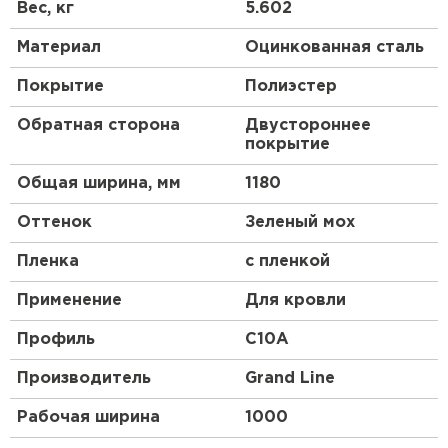
Получаются они после проката на оборудовании,
Вес, кг
5.602
их высота и форма зависят от назначения и типа
стройматериала.
Материал
Оцинкованная сталь
Профлист, изготовленный по всем стандартам,
Покрытие
Полиэстер
имеет нескольких слоев:
Обратная сторона
Двустороннее
основа из низколегированной стали;
покрытие
цинковый слой;
Общая ширина, мм
1180
обработка антикоррозийным составом;
грунтовка;
Оттенок
Зеленый мох
декоративное покрытие цветным полимером,
состоящим из смеси синтетических смол и
Пленка
с пленкой
пластмассы.
Применение
Для кровли
Профиль
C10A
Производитель
Grand Line
Рабочая ширина
1000