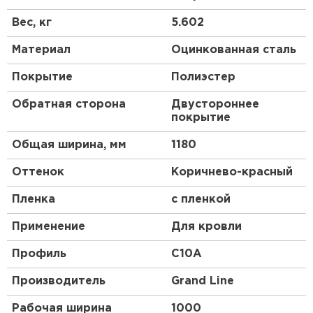
листа имеются рёбра жёсткости – волны.
Получаются они после проката на оборудовании,
Вес, кг
5.602
их высота и форма зависят от назначения и типа
стройматериала.
Материал
Оцинкованная сталь
Профлист, изготовленный по всем стандартам,
Покрытие
Полиэстер
имеет нескольких слоев:
Обратная сторона
Двустороннее
основа из низколегированной стали;
покрытие
цинковый слой;
Общая ширина, мм
1180
обработка антикоррозийным составом;
грунтовка;
Оттенок
Коричнево-красный
декоративное покрытие цветным полимером,
состоящим из смеси синтетических смол и
Пленка
с пленкой
пластмассы.
Применение
Для кровли
Профиль
C10A
Производитель
Grand Line
Рабочая ширина
1000