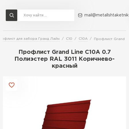
mail@metallshtaketnik
рофлист для забора Гранд Лайн
С10
C10A
Профлист Grand Li
Доставка и оплата
Акции
О компании
Контакты
Профлист Grand Line C10A 0.7
Перейти в каталог
Полиэстер RAL 3011 Коричнево-
красный
ВСЕ ПРОИЗВОДИТЕЛИ