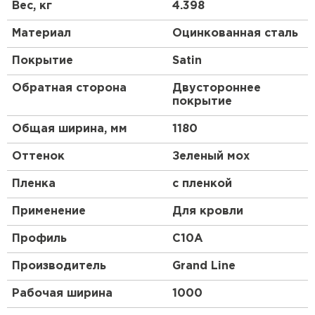
Получаются они после проката на оборудовании,
Вес, кг
4.398
их высота и форма зависят от назначения и типа
стройматериала.
Материал
Оцинкованная сталь
Профлист, изготовленный по всем стандартам,
Покрытие
Satin
имеет нескольких слоев:
Обратная сторона
Двустороннее
основа из низколегированной стали;
покрытие
цинковый слой;
Общая ширина, мм
1180
обработка антикоррозийным составом;
грунтовка;
Оттенок
Зеленый мох
декоративное покрытие цветным полимером,
состоящим из смеси синтетических смол и
Пленка
с пленкой
пластмассы.
Применение
Для кровли
Профиль
C10A
Производитель
Grand Line
Рабочая ширина
1000