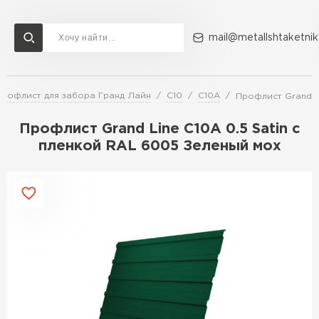
mail@metallshtaketnik
рофлист для забора Гранд Лайн
С10
C10A
Профлист Grand L
Доставка и оплата
Акции
О компании
Контакты
Профлист Grand Line C10A 0.5 Satin с
Перейти в каталог
пленкой RAL 6005 Зеленый мох
ВСЕ ПРОИЗВОДИТЕЛИ