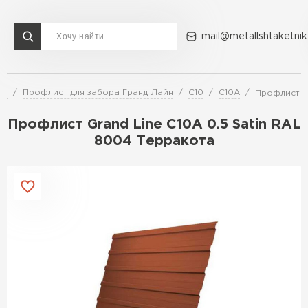
mail@metallshtaketnik
ра
Профлист для забора Гранд Лайн
С10
C10A
Профлист Gr
Доставка и оплата
Акции
О компании
Контакты
Профлист Grand Line C10A 0.5 Satin RAL
Перейти в каталог
8004 Терракота
ВСЕ ПРОИЗВОДИТЕЛИ