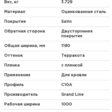
Получаются они после проката на оборудовании,
Вес, кг
3.729
их высота и форма зависят от назначения и типа
стройматериала.
Материал
Оцинкованная сталь
Профлист, изготовленный по всем стандартам,
Покрытие
Satin
имеет нескольких слоев:
Обратная сторона
Двустороннее
основа из низколегированной стали;
покрытие
цинковый слой;
Общая ширина, мм
1180
обработка антикоррозийным составом;
грунтовка;
Оттенок
Терракота
декоративное покрытие цветным полимером,
состоящим из смеси синтетических смол и
Пленка
с пленкой
пластмассы.
Применение
Для кровли
Профиль
C10A
Производитель
Grand Line
Рабочая ширина
1000