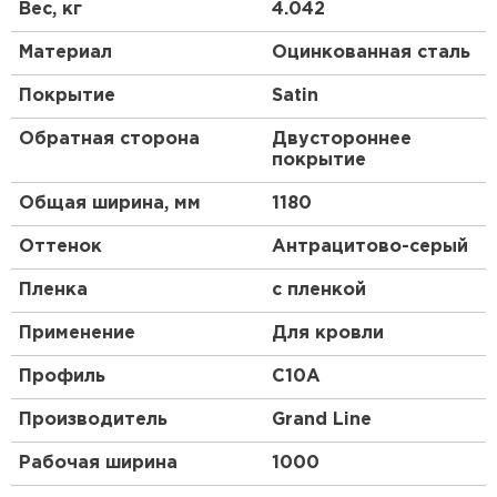
Получаются они после проката на оборудовании,
Вес, кг
4.042
их высота и форма зависят от назначения и типа
стройматериала.
Материал
Оцинкованная сталь
Профлист, изготовленный по всем стандартам,
Покрытие
Satin
имеет нескольких слоев:
Обратная сторона
Двустороннее
основа из низколегированной стали;
покрытие
цинковый слой;
Общая ширина, мм
1180
обработка антикоррозийным составом;
грунтовка;
Оттенок
Антрацитово-серый
декоративное покрытие цветным полимером,
состоящим из смеси синтетических смол и
Пленка
с пленкой
пластмассы.
Применение
Для кровли
Профиль
C10A
Производитель
Grand Line
Рабочая ширина
1000