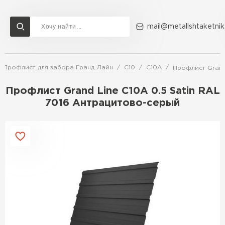
mail@metallshtaketnik
Профлист для забора Гранд Лайн
С10
C10A
Профлист Grand
Доставка и оплата
Акции
О компании
Контакты
Профлист Grand Line C10A 0.5 Satin RAL
Перейти в каталог
7016 Антрацитово-серый
ВСЕ ПРОИЗВОДИТЕЛИ