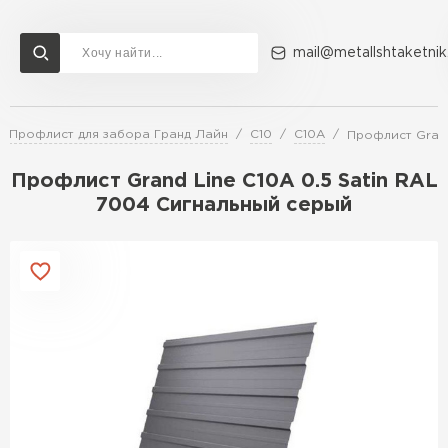
mail@metallshtaketnik
Профлист для забора Гранд Лайн
С10
C10A
Профлист Grand
Доставка и оплата
Акции
О компании
Контакты
Профлист Grand Line C10A 0.5 Satin RAL
Перейти в каталог
7004 Сигнальный серый
ВСЕ ПРОИЗВОДИТЕЛИ