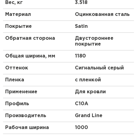
Получаются они после проката на оборудовании,
Вес, кг
3.518
их высота и форма зависят от назначения и типа
стройматериала.
Материал
Оцинкованная сталь
Профлист, изготовленный по всем стандартам,
Покрытие
Satin
имеет нескольких слоев:
Обратная сторона
Двустороннее
основа из низколегированной стали;
покрытие
цинковый слой;
Общая ширина, мм
1180
обработка антикоррозийным составом;
грунтовка;
Оттенок
Сигнальный серый
декоративное покрытие цветным полимером,
состоящим из смеси синтетических смол и
Пленка
с пленкой
пластмассы.
Применение
Для кровли
Профиль
C10A
Производитель
Grand Line
Рабочая ширина
1000