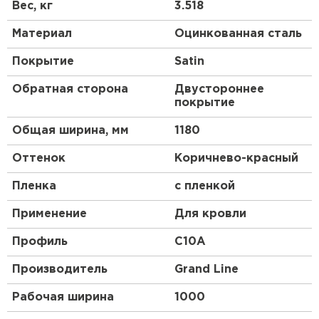
Получаются они после проката на оборудовании,
Вес, кг
3.518
их высота и форма зависят от назначения и типа
стройматериала.
Материал
Оцинкованная сталь
Профлист, изготовленный по всем стандартам,
Покрытие
Satin
имеет нескольких слоев:
Обратная сторона
Двустороннее
основа из низколегированной стали;
покрытие
цинковый слой;
Общая ширина, мм
1180
обработка антикоррозийным составом;
грунтовка;
Оттенок
Коричнево-красный
декоративное покрытие цветным полимером,
состоящим из смеси синтетических смол и
Пленка
с пленкой
пластмассы.
Применение
Для кровли
Профиль
C10A
Производитель
Grand Line
Рабочая ширина
1000