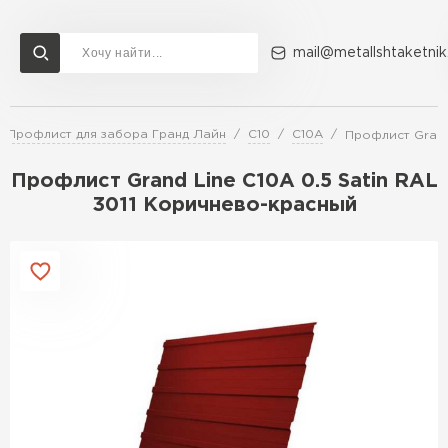
mail@metallshtaketnik
Профлист для забора Гранд Лайн
С10
C10A
Профлист Grand
Доставка и оплата
Акции
О компании
Контакты
Профлист Grand Line C10A 0.5 Satin RAL
Перейти в каталог
3011 Коричнево-красный
ВСЕ ПРОИЗВОДИТЕЛИ