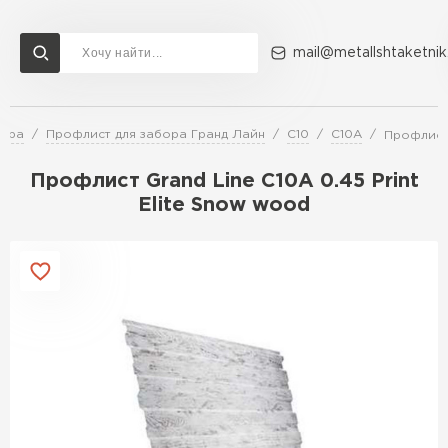
mail@metallshtaketnik
бора
Профлист для забора Гранд Лайн
С10
C10A
Профлист 
Доставка и оплата
Акции
О компании
Контакты
Профлист Grand Line C10A 0.45 Print
Перейти в каталог
Elite Snow wood
ВСЕ ПРОИЗВОДИТЕЛИ