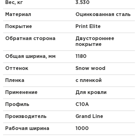
Получаются они после проката на оборудовании,
Вес, кг
3.530
их высота и форма зависят от назначения и типа
стройматериала.
Материал
Оцинкованная сталь
Профлист, изготовленный по всем стандартам,
Покрытие
Print Elite
имеет нескольких слоев:
Обратная сторона
Двустороннее
основа из низколегированной стали;
покрытие
цинковый слой;
Общая ширина, мм
1180
обработка антикоррозийным составом;
грунтовка;
Оттенок
Snow wood
декоративное покрытие цветным полимером,
состоящим из смеси синтетических смол и
Пленка
с пленкой
пластмассы.
Применение
Для кровли
Профиль
C10A
Производитель
Grand Line
Рабочая ширина
1000