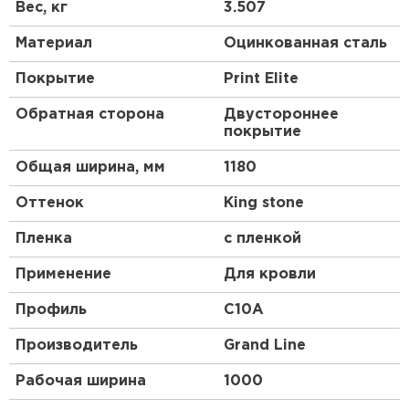
Получаются они после проката на оборудовании,
Вес, кг
3.507
их высота и форма зависят от назначения и типа
стройматериала.
Материал
Оцинкованная сталь
Профлист, изготовленный по всем стандартам,
Покрытие
Print Elite
имеет нескольких слоев:
Обратная сторона
Двустороннее
основа из низколегированной стали;
покрытие
цинковый слой;
Общая ширина, мм
1180
обработка антикоррозийным составом;
грунтовка;
Оттенок
King stone
декоративное покрытие цветным полимером,
состоящим из смеси синтетических смол и
Пленка
с пленкой
пластмассы.
Применение
Для кровли
Профиль
C10A
Производитель
Grand Line
Рабочая ширина
1000