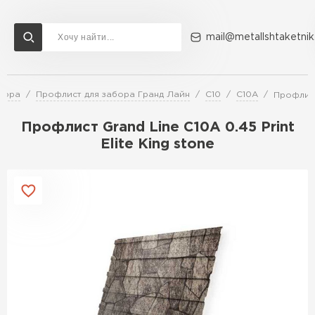
mail@metallshtaketnik
бора
Профлист для забора Гранд Лайн
С10
C10A
Профлист 
Доставка и оплата
Акции
О компании
Контакты
Профлист Grand Line C10A 0.45 Print
Перейти в каталог
Elite King stone
ВСЕ ПРОИЗВОДИТЕЛИ