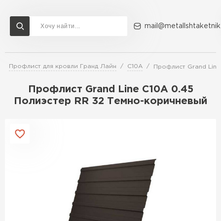
mail@metallshtaketnik
Профлист для кровли Гранд Лайн
С10A
Профлист Grand Line
Доставка и оплата
Акции
О компании
Контакты
Профлист Grand Line C10A 0.45
Перейти в каталог
Полиэстер RR 32 Темно-коричневый
ВСЕ ПРОИЗВОДИТЕЛИ