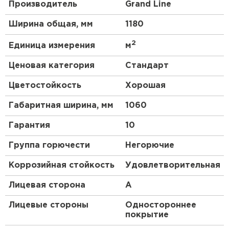
Структура
. Профнастил – композитный
Производитель
Grand Line
(многослойный) материал. У разных марок
Ширина общая, мм
1180
число слоев меняется от 3 до 10; толщина
также может быть разной.
2
Единица измерения
м
Ценовая категория
Стандарт
Цветостойкость
Хорошая
Габаритная ширина, мм
1060
Гарантия
10
Группа горючести
Негорючие
Коррозийная стойкость
Удовлетворительная
Лицевая сторона
A
Лицевые стороны
Одностороннее
покрытие