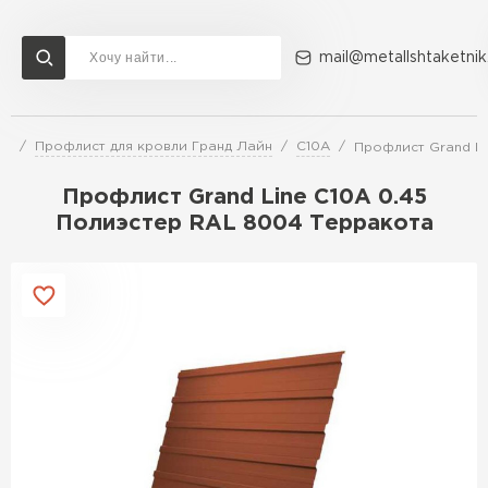
mail@metallshtaketnik
ли
Профлист для кровли Гранд Лайн
С10A
Профлист Grand Li
Доставка и оплата
Акции
О компании
Контакты
Профлист Grand Line C10A 0.45
Перейти в каталог
Полиэстер RAL 8004 Терракота
ВСЕ ПРОИЗВОДИТЕЛИ