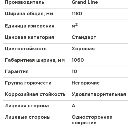
Структура
. Профнастил – композитный
Производитель
Grand Line
(многослойный) материал. У разных марок
Ширина общая, мм
1180
число слоев меняется от 3 до 10; толщина
также может быть разной.
2
Единица измерения
м
Ценовая категория
Стандарт
Цветостойкость
Хорошая
Габаритная ширина, мм
1060
Гарантия
10
Группа горючести
Негорючие
Коррозийная стойкость
Удовлетворительная
Лицевая сторона
A
Лицевые стороны
Одностороннее
покрытие