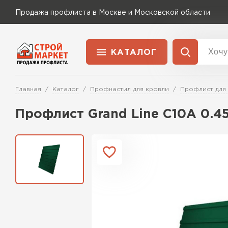
Продажа профлиста в Москве и Московской области
КАТАЛОГ
Доставка и оплата
Главная
Каталог
Профнастил для кровли
Профлист для
Применение
Перейти в каталог
Профлист Grand Line C10A 0.4
Для забора
Для кровли
Для ангара