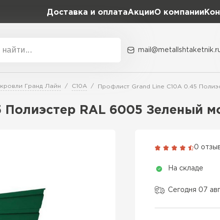
Доставка и оплата
Акции
О компании
Кон
mail@metallshtaketnik.r
Акции
О комп
 кровли Гранд Лайн
С10A
Профлист Grand Line C10A 0.45 Поли
Бренд
Гранд Лайн
5 Полиэстер RAL 6005 Зеленый м
Металл Профиль
ВСЕ ПРОИЗВОДИТЕЛИ
Профлист Металл
0 отзы
Профлист Момент
На складе
Сегодня 07 ав