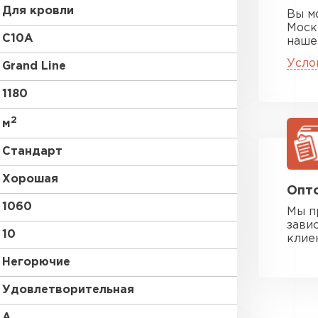
Для кровли
Вы м
Моск
C10A
наше
Усло
Grand Line
1180
2
м
Стандарт
Хорошая
Опто
1060
Мы п
зави
10
клие
Негорючие
Удовлетворительная
A