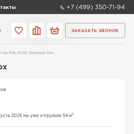
+7 (499) 350-71-94
такты
u
ЗАКАЗАТЬ ЗВОНОК
ании
Контакты
эстер RAL 6005 Зеленый мох
ох
вов
3
густа 2026 мы уже отгрузили 54 м