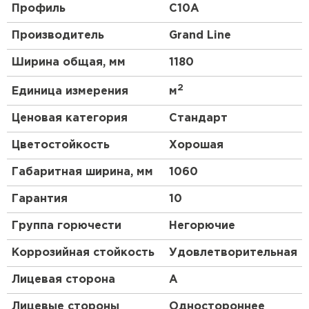
не менее 0,7 мм.
Профиль
C10A
Структура
. Профнастил – композитный
Производитель
Grand Line
(многослойный) материал. У разных марок
число слоев меняется от 3 до 10; толщина
Ширина общая, мм
1180
также может быть разной.
2
Единица измерения
м
Ценовая категория
Стандарт
Цветостойкость
Хорошая
Габаритная ширина, мм
1060
Гарантия
10
Группа горючести
Негорючие
Коррозийная стойкость
Удовлетворительная
Лицевая сторона
A
Лицевые стороны
Одностороннее