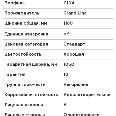
не менее 0,7 мм.
Профиль
C10A
Структура
. Профнастил – композитный
Производитель
Grand Line
(многослойный) материал. У разных марок
число слоев меняется от 3 до 10; толщина
Ширина общая, мм
1180
также может быть разной.
2
Единица измерения
м
Ценовая категория
Стандарт
Цветостойкость
Хорошая
Габаритная ширина, мм
1060
Гарантия
10
Группа горючести
Негорючие
Коррозийная стойкость
Удовлетворительная
Лицевая сторона
A
Лицевые стороны
Одностороннее