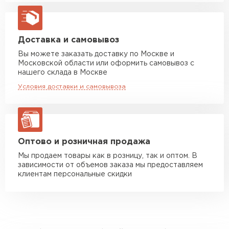
Машина до 20 тн до 80 м3
от 10 500 руб
макс. длина груза 13,5 м
Манипулятор до 5 тн
от 7 000 руб
Доставка и самовывоз
макс. длина груза 6 м
Вы можете заказать доставку по Москве и
Московской области или оформить самовывоз с
Манипулятор до 10 тн
от 13 000 руб
нашего склада в Москве
макс. длина груза 8 м
Условия доставки и самовывоза
Манипулятор до 20 тн
от 16 000 руб
макс. длина груза 13,5 м
ЗАКАЗАТЬ С ДОСТАВКОЙ
Оптово и розничная продажа
Мы продаем товары как в розницу, так и оптом. В
зависимости от объемов заказа мы предоставляем
клиентам персональные скидки