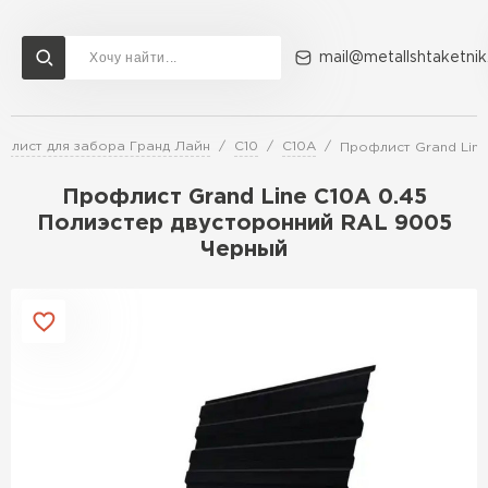
mail@metallshtaketnik
флист для забора Гранд Лайн
С10
C10A
Профлист Grand Lin
Доставка и оплата
Акции
О компании
Контакты
Профлист Grand Line C10A 0.45
Перейти в каталог
Полиэстер двусторонний RAL 9005
Черный
ВСЕ ПРОИЗВОДИТЕЛИ