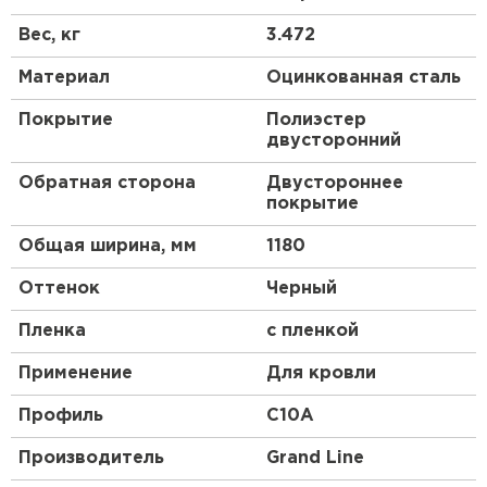
листа имеются рёбра жёсткости – волны.
Получаются они после проката на оборудовании,
Вес, кг
3.472
их высота и форма зависят от назначения и типа
стройматериала.
Материал
Оцинкованная сталь
Профлист, изготовленный по всем стандартам,
Покрытие
Полиэстер
имеет нескольких слоев:
двусторонний
основа из низколегированной стали;
Обратная сторона
Двустороннее
цинковый слой;
покрытие
обработка антикоррозийным составом;
Общая ширина, мм
1180
грунтовка;
декоративное покрытие цветным полимером,
Оттенок
Черный
состоящим из смеси синтетических смол и
Пленка
с пленкой
пластмассы.
Применение
Для кровли
Профиль
C10A
Производитель
Grand Line