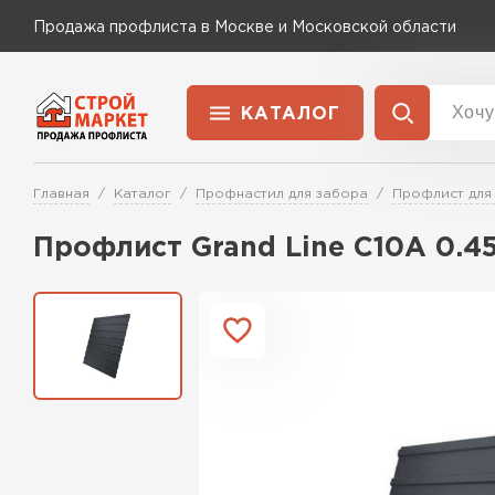
Продажа профлиста в Москве и Московской области
КАТАЛОГ
Доставка и оплата
Главная
Каталог
Профнастил для забора
Профлист для
Применение
Перейти в каталог
Профлист Grand Line C10A 0.4
Для забора
Для кровли
Для ангара