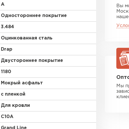
A
Вы м
Моск
Одностороннее покрытие
наше
Усло
3.484
Оцинкованная сталь
Drap
Двустороннее покрытие
1180
Опто
Мокрый асфальт
Мы п
зави
с пленкой
клие
Для кровли
C10A
Grand Line