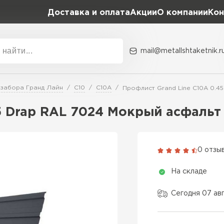
Доставка и оплата
Акции
О компании
Кон
mail@metallshtaketnik.r
Акции
О комп
 забора Гранд Лайн
С10
C10A
Профлист Grand Line C10A 0.4
Бренд
Гранд Лайн
5 Drap RAL 7024 Мокрый асфальт
Металл Профиль
ВСЕ ПРОИЗВОДИТЕЛИ
Профлист Металл
0 отзы
Профлист Момент
На складе
Сегодня 07 ав