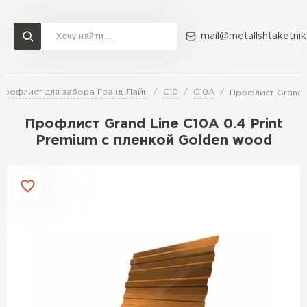
mail@metallshtaketnik
Профлист для забора Гранд Лайн
С10
C10A
Профлист Grand L
Доставка и оплата
Акции
О компании
Контакты
Профлист Grand Line C10A 0.4 Print
Перейти в каталог
Premium с пленкой Golden wood
ВСЕ ПРОИЗВОДИТЕЛИ