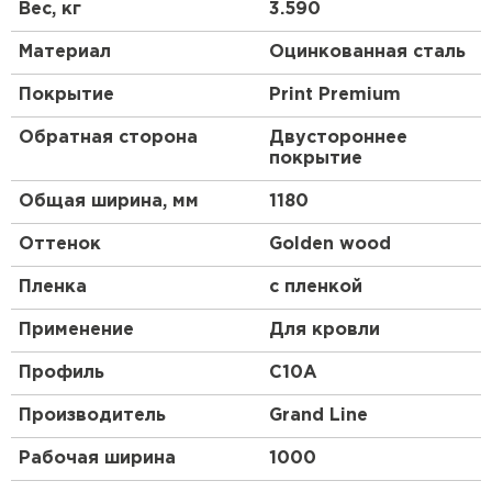
Получаются они после проката на оборудовании,
Вес, кг
3.590
их высота и форма зависят от назначения и типа
стройматериала.
Материал
Оцинкованная сталь
Профлист, изготовленный по всем стандартам,
Покрытие
Print Premium
имеет нескольких слоев:
Обратная сторона
Двустороннее
основа из низколегированной стали;
покрытие
цинковый слой;
Общая ширина, мм
1180
обработка антикоррозийным составом;
грунтовка;
Оттенок
Golden wood
декоративное покрытие цветным полимером,
состоящим из смеси синтетических смол и
Пленка
с пленкой
пластмассы.
Применение
Для кровли
Профиль
C10A
Производитель
Grand Line
Рабочая ширина
1000