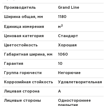
не менее 0,7 мм.
Структура
. Профнастил – композитный
Производитель
Grand Line
(многослойный) материал. У разных марок
Ширина общая, мм
1180
число слоев меняется от 3 до 10; толщина
также может быть разной.
2
Единица измерения
м
Ценовая категория
Стандарт
Цветостойкость
Хорошая
Габаритная ширина, мм
1060
Гарантия
10
Группа горючести
Негорючие
Коррозийная стойкость
Удовлетворительная
Лицевая сторона
A
Лицевые стороны
Одностороннее
покрытие