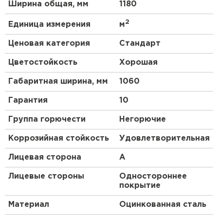
Структура
. Профнастил – композитный
Ширина общая, мм
1180
(многослойный) материал. У разных марок
2
Единица измерения
м
число слоев меняется от 3 до 10; толщина
также может быть разной.
Ценовая категория
Стандарт
Цветостойкость
Хорошая
Габаритная ширина, мм
1060
Гарантия
10
Группа горючести
Негорючие
Коррозийная стойкость
Удовлетворительная
Лицевая сторона
A
Лицевые стороны
Одностороннее
покрытие
Материал
Оцинкованная сталь