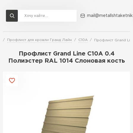
mail@metallshtaketnik
и
Профлист для кровли Гранд Лайн
С10A
Профлист Grand Lin
Доставка и оплата
Акции
О компании
Контакты
Профлист Grand Line C10A 0.4
Перейти в каталог
Полиэстер RAL 1014 Слоновая кость
ВСЕ ПРОИЗВОДИТЕЛИ