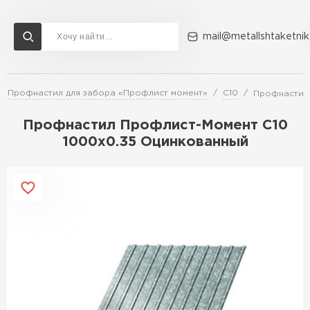
mail@metallshtaketnik
Профнастил для забора «Профлист момент»
С10
Профнастил
Доставка и оплата
Акции
О компании
Контакты
Профнастил Профлист-Момент C10
Перейти в каталог
1000х0.35 Оцинкованный
ВСЕ ПРОИЗВОДИТЕЛИ