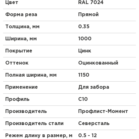
профиль стенового типа с необходимым
Цвет
RAL 7024
количеством ребер жесктости, что достигается
благодаря продольной резке профнастила.
Форма реза
Прямой
Основа материала – высококачественная
холоднокатаная сталь, прошедшая горячую
Толщина, мм
0.35
оцинковку. Все марки профилированного металла
оцинковываются с обеих сторон.
Ширина, мм
1000
Покрытие
Цинк
Порошковая покраска
Оттенок
Оцинкованный
Это технология окрашивания предварительно
оцинкованных стальных листов. Этот вид окраски
Полная ширина, мм
1150
профиля позволяет добиться равномерного
окрашивания листа, несмотря на сложный рисунок
Применение
Для забора
профиля. Порошковая краска устойчива к
механическим и химическим воздействиям,
Профиль
C10
обладает высокой стойкостью к ультрафиалету.
Производитель
Профлист-Момент
Для чего применеятся
Производитель стали
Северсталь
Для облицовки фасадов частных домов,
Режем длину в размер, м
0.5 - 12