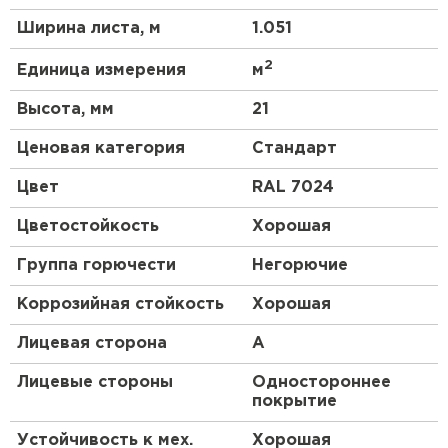
Широкий спектр видов профиля с разной
Ширина листа, м
1.051
несущей способностью.
Легко ремонтировать: небольшие царапины
2
Единица измерения
м
можно обработать ремонтной эмалью, а
дефектные сегменты заменить на новые
Высота, мм
21
металлические листы.
Ценовая категория
Стандарт
Не подвержен механическим повреждениям,
выцветанию и коррозии.
Цвет
RAL 7024
Сочетается с любым дизайн-проектом.
Цветостойкость
Хорошая
Огнестойкость и экологичность.
Легко транспортировать и монтировать за
Группа горючести
Негорючие
счёт небольшого удельного веса.
Коррозийная стойкость
Хорошая
Долговечность — срок службы может
составлять 50 лет*.
Лицевая сторона
A
Лицевые стороны
Одностороннее
покрытие
Устойчивость к мех.
Хорошая