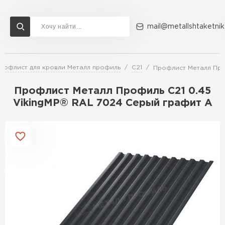
mail@metallshtaketnik
рофлист для кровли Металл профиль
С21
Профлист Металл Про
Доставка и оплата
Акции
О компании
Контакты
Профлист Металл Профиль C21 0.45
Перейти в каталог
VikingMP® RAL 7024 Серый графит A
ВСЕ ПРОИЗВОДИТЕЛИ