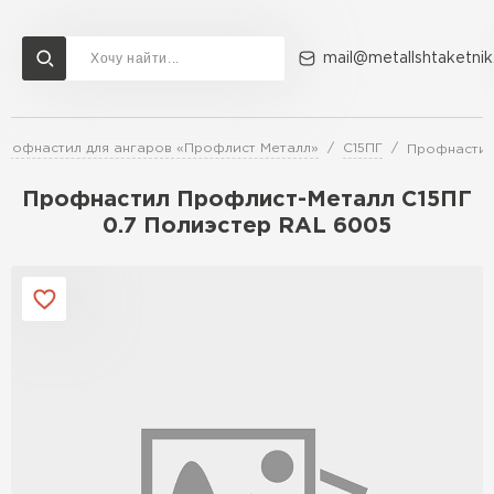
mail@metallshtaketnik
Профнастил для ангаров «Профлист Металл»
С15ПГ
Профнастил
Доставка и оплата
Акции
О компании
Контакты
Профнастил Профлист-Металл C15ПГ
Перейти в каталог
0.7 Полиэстер RAL 6005
ВСЕ ПРОИЗВОДИТЕЛИ