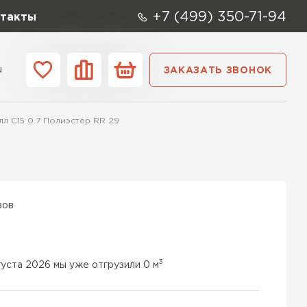
+7 (499) 350-71-94
такты
u
ЗАКАЗАТЬ ЗВОНОК
ании
Контакты
л C15 0.7 Полиэстер RR 29
вов
3
густа 2026 мы уже отгрузили 0 м