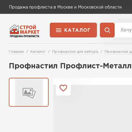
Продажа профлиста в Москве и Московской области
КАТАЛОГ
Доставка и оплата
Главная
Каталог
Профнастил для забора
Профнастил д
Применение
Перейти в каталог
Профнастил Профлист-Металл 
Для забора
Для кровли
Для ангара