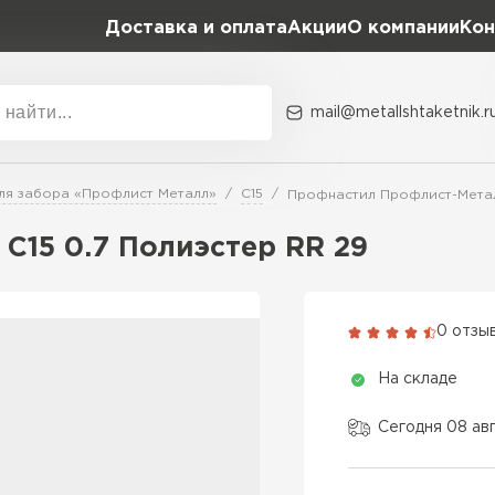
Доставка и оплата
Акции
О компании
Кон
mail@metallshtaketnik.r
Акции
О комп
ля забора «Профлист Металл»
С15
Профнастил Профлист-Метал
Бренд
Гранд Лайн
C15 0.7 Полиэстер RR 29
Металл Профиль
ВСЕ ПРОИЗВОДИТЕЛИ
Профлист Металл
0 отзы
Профлист Момент
На складе
Сегодня 08 ав