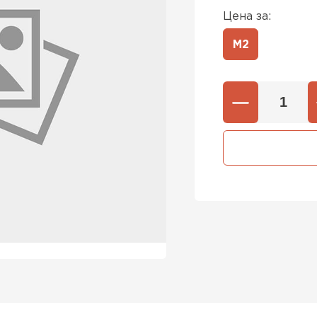
Цена за:
М2