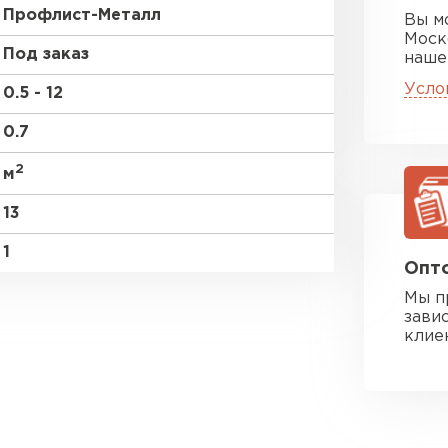
Профлист-Металл
Вы м
Моск
Под заказ
наше
Усло
0.5 - 12
0.7
2
м
13
1
Опто
Мы п
зави
клие