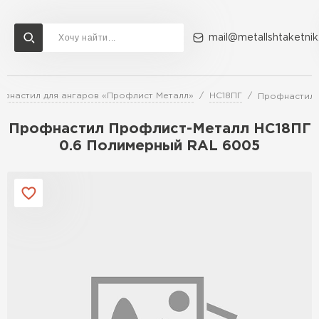
mail@metallshtaketnik
фнастил для ангаров «Профлист Металл»
НС18ПГ
Профнастил 
Доставка и оплата
Акции
О компании
Контакты
Профнастил Профлист-Металл НC18ПГ
Перейти в каталог
0.6 Полимерный RAL 6005
ВСЕ ПРОИЗВОДИТЕЛИ