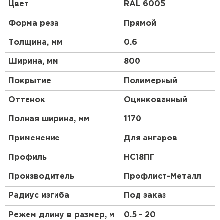
формы. Продольно-гнутый арочный профиль
Цвет
RAL 6005
устойчив к механическим и весовым нагрузкам и
вероятным механическим повреждениям.
Форма реза
Прямой
Используется для создания арочных конструкций
таких как склады, ангары для крупной техники,
Толщина, мм
0.6
навесов и козырьков.
Ширина, мм
800
Покрытие
Покрытие
Полимерный
Арочный профлист может изгибаться как наружу,
Оттенок
Oцинкованный
так и внутрь, в зависимости от назначения и
требований проекта. Для антикоррозионной
Полная ширина, мм
1170
защиты на гнутый металлопрофиль наносят одно
из покрытий:
Применение
Для ангаров
цинк,
Профиль
HC18ПГ
полиэстер,
Производитель
пурал,
Профлист-Металл
пластизол,
Радиус изгиба
Под заказ
PVDF.
Режем длину в размер, м
0.5 - 20